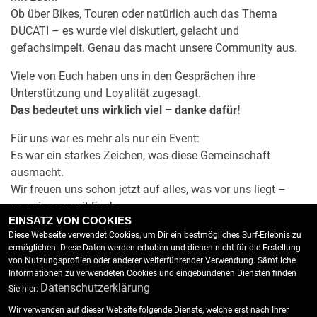
Ob über Bikes, Touren oder natürlich auch das Thema
DUCATI – es wurde viel diskutiert, gelacht und
gefachsimpelt. Genau das macht unsere Community aus.
Viele von Euch haben uns in den Gesprächen ihre
Unterstützung und Loyalität zugesagt.
Das bedeutet uns wirklich viel – danke dafür!
Für uns war es mehr als nur ein Event:
Es war ein starkes Zeichen, was diese Gemeinschaft
ausmacht.
Wir freuen uns schon jetzt auf alles, was vor uns liegt –
gemeinsam mit Euch.
EINSATZ VON COOKIES
Euer März Team
Diese Webseite verwendet Cookies, um Dir ein bestmögliches Surf-Erlebnis zu
ermöglichen. Diese Daten werden erhoben und dienen nicht für die Erstellung
von Nutzungsprofilen oder anderer weiterführender Verwendung. Sämtliche
Informationen zu verwendeten Cookies und eingebundenen Diensten finden
Datenschutzerklärung
Sie hier:
Wir verwenden auf dieser Website folgende Dienste, welche erst nach Ihrer